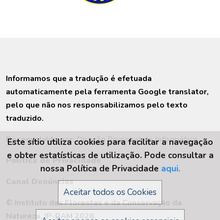
Informamos que a tradução é efetuada
automaticamente pela ferramenta Google translator,
pelo que não nos responsabilizamos pelo texto
traduzido.
Desenvolvido por:
Direção Regional de Informática
Este sítio utiliza cookies para facilitar a navegação
e obter estatísticas de utilização. Pode consultar a
Política de Privacidade
nossa Política de Privacidade
aqui.
Canal Denúncias
Aceitar todos os Cookies
© Instituto das Florestas e da Conservação da
Natureza, IP-RAM 2026,