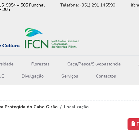
15, 9054 – 505 Funchal
Telefone: (351) 291 145590
ifc
7:30h
rsidade
Florestas
Caça/Pesca/Silvopastorícia
UE
Divulgação
Serviços
Contactos
ea Protegida do Cabo Girão
Localização
P