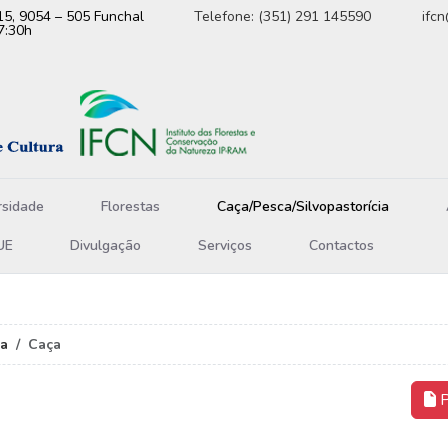
15, 9054 – 505 Funchal
Telefone: (351) 291 145590
ifc
7:30h
rsidade
Florestas
Caça/Pesca/Silvopastorícia
UE
Divulgação
Serviços
Contactos
ia
Caça
P