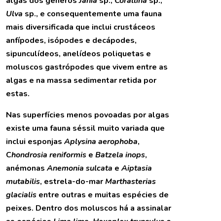
algas dos géneros
Jania
sp.,
Corallina
sp.,
Ulva
sp., e consequentemente uma fauna
mais diversificada que inclui crustáceos
anfípodes, isópodes e decápodes,
sipunculídeos, anelídeos poliquetas e
moluscos gastrópodes que vivem entre as
algas e na massa sedimentar retida por
estas.
Nas superfícies menos povoadas por algas
existe uma fauna séssil muito variada que
inclui esponjas
Aplysina aerophoba
,
C
hondrosia reniformis
e
Batzela inops
,
anémonas
Anemonia sulcata
e
Aiptasia
mutabilis
, estrela-do-mar
Marthasterias
glacialis
entre outras e muitas espécies de
peixes. Dentro dos moluscos há a assinalar