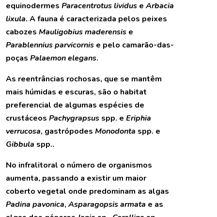
equinodermes
Paracentrotus lividus
e
Arbacia
lixula
. A fauna é caracterizada pelos peixes
cabozes
Mauligobius maderensis
e
Parablennius parvicornis
e pelo camarão-das-
poças
Palaemon elegans
.
As reentrâncias rochosas, que se mantêm
mais húmidas e escuras, são o habitat
preferencial de algumas espécies de
crustáceos
Pachygrapsus
spp. e
Eriphia
verrucosa
, gastrópodes
Monodonta
spp. e
Gibbula
spp..
No infralitoral o número de organismos
aumenta, passando a existir um maior
coberto vegetal onde predominam as algas
Padina pavonica
,
Asparagopsis armata
e as