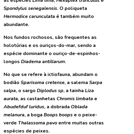
as espécies
Lima lima
,
Hexaplex trunculus
e
Spondylus senegalensis
. O poliqueta
Hermodice carunculata
é também muito
abundante.
Nos fundos rochosos, são frequentes as
holotúrias e os ouriços-do-mar, sendo a
espécie dominante o ouriço-de-espinhos-
longos
Diadema antillarum
.
No que se refere à ictiofauna, abundam o
bodião
Sparisoma cretense
, a salema
Sarpa
salpa
, o sargo
Diplodus sp
, a tainha
Liza
aurata
, as castanhetas
Chromis limbata
e
Abudefduf luridus
, a dobrada
Oblada
melanura
, a boga
Boops boops
e o peixe-
verde
Thalassoma pavo
entre muitas outras
espécies de peixes.