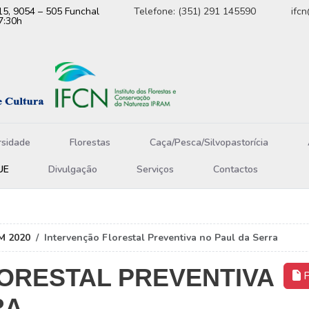
15, 9054 – 505 Funchal
Telefone: (351) 291 145590
ifc
7:30h
rsidade
Florestas
Caça/Pesca/Silvopastorícia
UE
Divulgação
Serviços
Contactos
 2020
Intervenção Florestal Preventiva no Paul da Serra
ORESTAL PREVENTIVA
P
RA