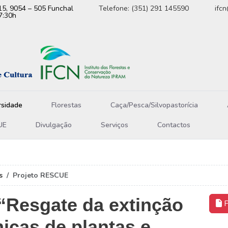
15, 9054 – 505 Funchal
Telefone: (351) 291 145590
ifc
7:30h
rsidade
Florestas
Caça/Pesca/Silvopastorícia
UE
Divulgação
Serviços
Contactos
s
Projeto RESCUE
“Resgate da extinção
P
icas de plantas e