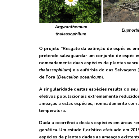
Argyranthemum
Euphorb
thalassophilum
O projeto “Resgate da extinção de espécies en
pretende salvaguardar um conjunto de espécies
nomeadamente duas espécies de plantas vascula
thalassophilum
)
e a eufórbia do das Selvagens (
de Fora (
Deucalion oceanicum
).
A singularidade destas espécies resulta do se
efetivos populacionais extremamente reduzidos.
ameaças a estas espécies, nomeadamente com a
temperatura.
Dada a ocorrência destas espécies em áreas re
genética. Um estudo florístico efetuado em 201
espécies de plantas dadas as ameaças existente