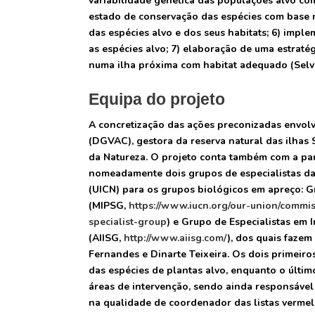
variabilidade genética das populações alvo co
estado de conservação das espécies com base 
das espécies alvo e dos seus habitats; 6) imp
as espécies alvo; 7) elaboração de uma estraté
numa ilha próxima com habitat adequado (Se
Equipa do projeto
A concretização das ações preconizadas envolv
(DGVAC), gestora da reserva natural das ilhas
da Natureza. O projeto conta também com a part
nomeadamente dois grupos de especialistas da
(UICN) para os grupos biológicos em apreço: G
(MIPSG,
https://www.iucn.org/our-union/commi
specialist-group
) e Grupo de Especialistas em 
(AIISG,
http://www.aiisg.com/
), dos quais fazem
Fernandes e Dinarte Teixeira. Os dois primeir
das espécies de plantas alvo, enquanto o últim
áreas de intervenção, sendo ainda responsável
na qualidade de coordenador das listas verme