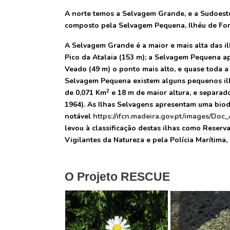
A norte temos a Selvagem Grande, e a Sudoeste
composto pela Selvagem Pequena, Ilhéu de Fora
A Selvagem Grande é a maior e mais alta das il
Pico da Atalaia (153 m); a Selvagem Pequena a
Veado (49 m) o ponto mais alto, e quase toda a 
Selvagem Pequena existem alguns pequenos ilh
2
de 0,071 Km
e 18 m de maior altura, e separa
1964). As Ilhas Selvagens apresentam uma biod
notável
https://ifcn.madeira.gov.pt/images/Do
levou à classificação destas ilhas como Reserv
Vigilantes da Natureza e pela Polícia Marítima
O Projeto RESCUE