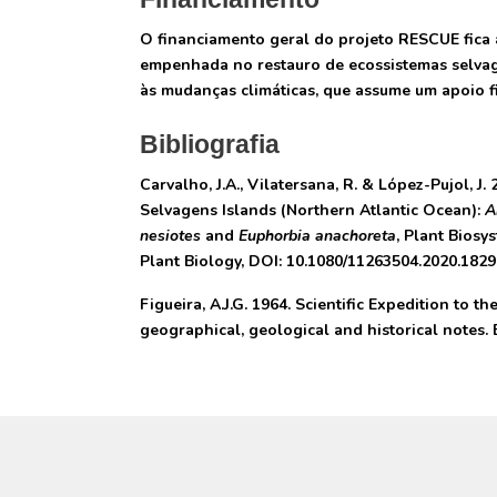
O financiamento geral do projeto RESCUE fica 
empenhada no restauro de ecossistemas selvag
às mudanças climáticas, que assume um apoio f
Bibliografia
Carvalho, J.A., Vilatersana, R. & López-Pujol, J
Selvagens Islands (Northern Atlantic Ocean):
A
nesiotes
and
Euphorbia anachoreta
, Plant Biosy
Plant Biology, DOI: 10.1080/11263504.2020.182
Figueira, A.J.G. 1964. Scientific Expedition to t
geographical, geological and historical notes.