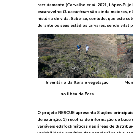
recrutamento (Carvalho
et al.
2021, López‐Pujo
escaravelho
D. oceanicum
são ainda maiores, nã
história de vida. Sabe-se, contudo, que este col
durante os seus estádios larvares, sendo vital 
Inventário da flora e vegetação
Mon
no Ilhéu de Fora
O projeto RESCUE apresenta 8 ações principai
de extinção: 1) recolha de informação de base s
variáveis edafoclimáticas nas áreas de distribu