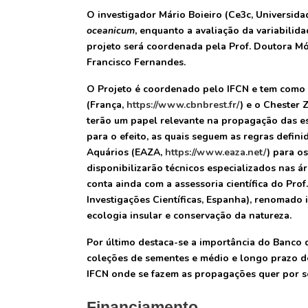
O investigador Mário Boieiro (Ce3c, Universid
oceanicum
, enquanto a avaliação da variabilid
projeto será coordenada pela Prof. Doutora M
Francisco Fernandes.
O Projeto é coordenado pelo IFCN e tem como p
(França,
https://www.cbnbrest.fr/
) e o Chester 
terão um papel relevante na propagação das es
para o efeito, as quais seguem as regras defin
Aquários (EAZA,
https://www.eaza.net/
) para o
disponibilizarão técnicos especializados nas ár
conta ainda com a assessoria científica do Pr
Investigações Científicas, Espanha), renomado
ecologia insular e conservação da natureza.
Por último destaca-se a importância do Banco 
coleções de sementes e médio e longo prazo des
IFCN onde se fazem as propagações quer por s
Financiamento