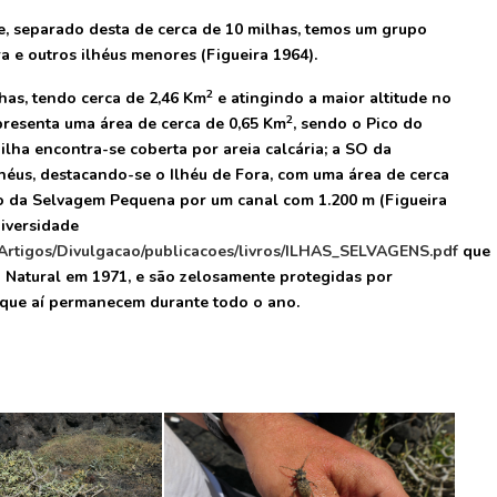
, separado desta de cerca de 10 milhas, temos um grupo
 e outros ilhéus menores (Figueira 1964).
2
has, tendo cerca de 2,46 Km
e atingindo a maior altitude no
2
presenta uma área de cerca de 0,65 Km
, sendo o Pico do
ilha encontra-se coberta por areia calcária; a SO da
éus, destacando-se o Ilhéu de Fora, com uma área de cerca
do da Selvagem Pequena por um canal com 1.200 m (Figueira
iversidade
c_Artigos/Divulgacao/publicacoes/livros/ILHAS_SELVAGENS.pdf
que
a Natural em 1971, e são zelosamente protegidas por
, que aí permanecem durante todo o ano.