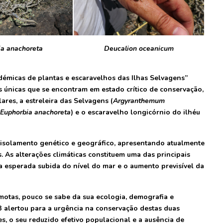
ia anachoreta
Deucalion oceanicum
démicas de plantas e escaravelhos das Ilhas Selvagens”
 únicas que se encontram em estado crítico de conservação,
res, a estreleira das Selvagens (
Argyranthemum
Euphorbia anachoreta
) e o escaravelho longicórnio do ilhéu
u isolamento genético e geográfico, apresentando atualmente
 As alterações climáticas constituem uma das principais
 esperada subida do nível do mar e o aumento previsível da
motas, pouco se sabe da sua ecologia, demografia e
3 alertou para a urgência na conservação destas duas
s, o seu reduzido efetivo populacional e a ausência de