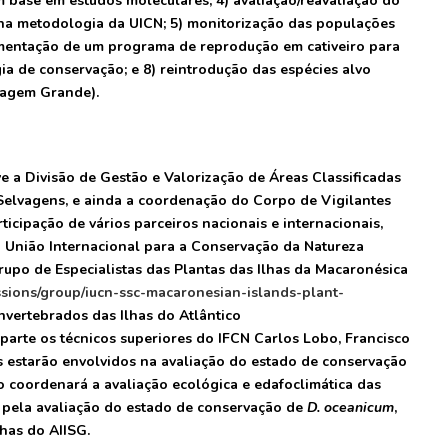
m base em estudos moleculares; 4) avaliação/reavaliação do
na metodologia da UICN; 5) monitorização das populações
lementação de um programa de reprodução em cativeiro para
gia de conservação; e 8) reintrodução das espécies alvo
lvagem Grande).
e a Divisão de Gestão e Valorização de Áreas Classificadas
 Selvagens, e ainda a coordenação do Corpo de Vigilantes
icipação de vários parceiros nacionais e internacionais,
 União Internacional para a Conservação da Natureza
rupo de Especialistas das Plantas das Ilhas da Macaronésica
ssions/group/iucn-ssc-macaronesian-islands-plant-
Invertebrados das Ilhas do Atlântico
 parte os técnicos superiores do IFCN Carlos Lobo, Francisco
os estarão envolvidos na avaliação do estado de conservação
o coordenará a avaliação ecológica e edafoclimática das
 pela avaliação do estado de conservação de
D. oceanicum
,
lhas do AIISG.