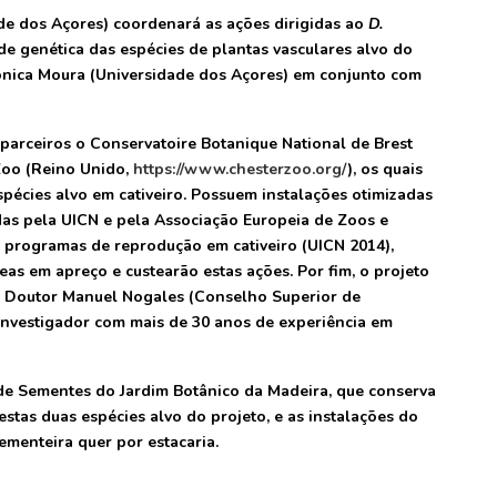
ade dos Açores) coordenará as ações dirigidas ao
D.
ade genética das espécies de plantas vasculares alvo do
ónica Moura (Universidade dos Açores) em conjunto com
arceiros o Conservatoire Botanique National de Brest
Zoo (Reino Unido,
https://www.chesterzoo.org/
), os quais
pécies alvo em cativeiro. Possuem instalações otimizadas
idas pela UICN e pela Associação Europeia de Zoos e
s programas de reprodução em cativeiro (UICN 2014),
eas em apreço e custearão estas ações. Por fim, o projeto
of. Doutor Manuel Nogales (Conselho Superior de
 investigador com mais de 30 anos de experiência em
de Sementes do Jardim Botânico da Madeira, que conserva
tas duas espécies alvo do projeto, e as instalações do
ementeira quer por estacaria.