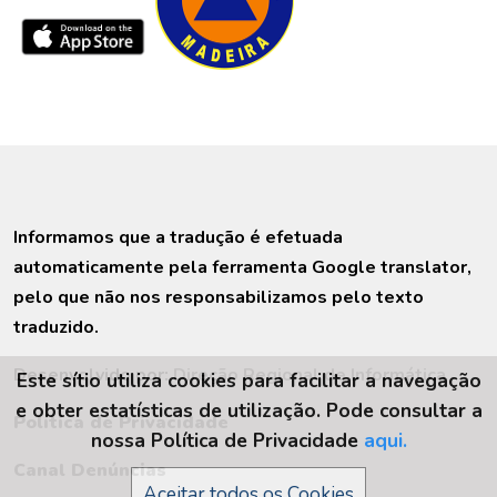
Informamos que a tradução é efetuada
automaticamente pela ferramenta Google translator,
pelo que não nos responsabilizamos pelo texto
traduzido.
Desenvolvido por:
Direção Regional de Informática
Este sítio utiliza cookies para facilitar a navegação
e obter estatísticas de utilização. Pode consultar a
Política de Privacidade
nossa Política de Privacidade
aqui.
Canal Denúncias
Aceitar todos os Cookies