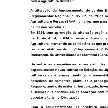
com a agricultura distrital”.
A alteração de funcionamento do Jardim B
Regulamentar Regional n. 8/79/M, de 29 de m
Agricultura e Pescas (SRAP), uma vez que pas
da mesma Secretaria.
Em 1984, com aprovação da alteração orgânic
de 19 de Abril, o JBM sucedeu a Divisão da
Agricultura, mantendo as competências que pr
conta os relatórios do Eng.º Agrónomo A. R. P
Dansereau, da Universidade de Montreal (Cana
De entre as competências então definidas, 
especialmente novas cultivares; Seleção, multi
cultivares de interesse científico, ornamen
Botânicos, de sementes, plântulas e propágu
Região e, ainda, de material herborizado; Inve
e, sempre que possível, em colaboração com Ins
popular e turismo. Divulgação.
Com a regulamentação da orgânica daquel