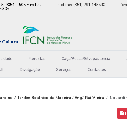
15, 9054 – 505 Funchal
Telefone: (351) 291 145590
ifc
7:30h
rsidade
Florestas
Caça/Pesca/Silvopastorícia
UE
Divulgação
Serviços
Contactos
Jardins
Jardim Botânico da Madeira / Eng.º Rui Vieira
No Jardi
P