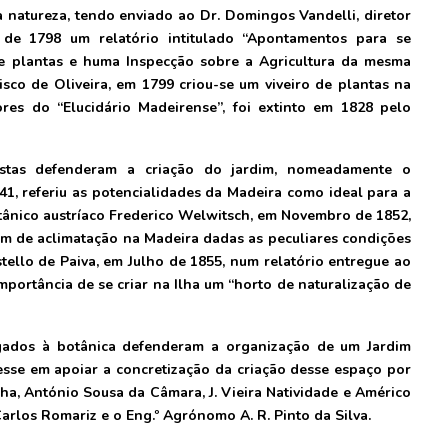
 natureza, tendo enviado ao Dr. Domingos Vandelli, diretor
 de 1798 um relatório intitulado “Apontamentos para se
de plantas e huma Inspecção sobre a Agricultura da mesma
isco de Oliveira, em 1799 criou-se um viveiro de plantas na
res do “Elucidário Madeirense”, foi extinto em 1828 pelo
listas defenderam a criação do jardim, nomeadamente o
41, referiu as potencialidades da Madeira como ideal para a
tânico austríaco Frederico Welwitsch, em Novembro de 1852,
dim de aclimatação na Madeira dadas as peculiares condições
stello de Paiva, em Julho de 1855, num relatório entregue ao
mportância de se criar na Ilha um “horto de naturalização de
ligados à botânica defenderam a organização de um Jardim
esse em apoiar a concretização da criação desse espaço por
ha, António Sousa da Câmara, J. Vieira Natividade e Américo
Carlos Romariz e o Eng.º Agrónomo A. R. Pinto da Silva.