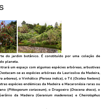
S
te do jardim botânico. É constituído por uma coleção de
 do planeta.
contrará um espaço com algumas espécies arbóreas, arbustivas
estacam-se as espécies arbóreas da Laurissilva da Madeira,
ra arborea
), o Vinhático
(Persea indica
), o Til (
Ocotea foetens
)
outras espécies endémicas da Madeira e Macaronésia raras ou
ano (
Pittosporum coriaceum
), o Dragoeiro (
Dracena draco
), o
Gerânio da Madeira (
Geranium maderense
) e
Cheirolophus