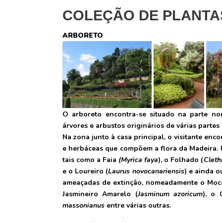
COLEÇÃO DE PLANTA
ARBORETO
O arboreto encontra-se situado na parte nor
árvores e arbustos originários de várias partes
Na zona junto à casa principal, o visitante en
e herbáceas que compõem a flora da Madeira. D
tais como a Faia
(Myrica faya
), o Folhado (
Cleth
e o Loureiro (
Laurus novocanariensis
) e ainda 
ameaçadas de extinção, nomeadamente o Moc
Jasmineiro Amarelo (
Jasminum azoricum
), o 
massonianus
entre várias outras.