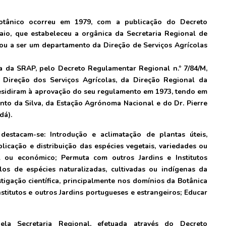
otânico ocorreu em 1979, com a publicação do Decreto
aio, que estabeleceu a orgânica da Secretaria Regional de
sou a ser um departamento da Direção de Serviços Agrícolas
a da SRAP, pelo Decreto Regulamentar Regional n.º 7/84/M,
 Direção dos Serviços Agrícolas, da Direção Regional da
esidiram à aprovação do seu regulamento em 1973, tendo em
into da Silva, da Estação Agrónoma Nacional e do Dr. Pierre
dá).
destacam-se: Introdução e aclimatação de plantas úteis,
plicação e distribuição das espécies vegetais, variedades ou
tal ou económico; Permuta com outros Jardins e Institutos
los de espécies naturalizadas, cultivadas ou indígenas da
stigação científica, principalmente nos domínios da Botânica
titutos e outros Jardins portugueses e estrangeiros; Educar
a Secretaria Regional, efetuada através do Decreto