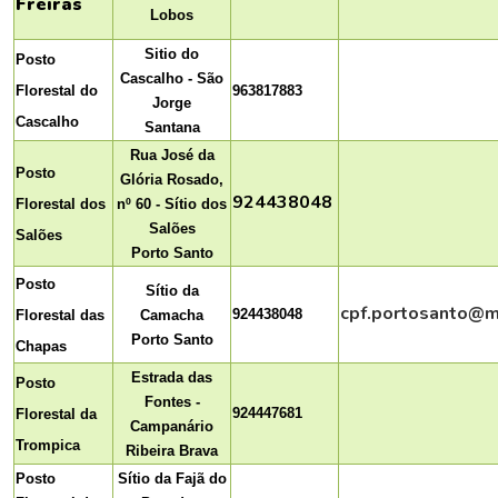
Freiras
Lobos
Sitio do
Posto
Cascalho - São
Florestal do
963817883
Jorge
Cascalho
Santana
Rua José da
Posto
Glória Rosado,
924438048
Florestal dos
nº 60 - Sítio dos
Salões
Salões
Porto Santo
Posto
Sítio
da
cpf.portosanto@m
924438048
Florestal das
Camacha
Porto Santo
Chapas
Estrada das
Posto
Fontes -
924447681
Florestal da
Campanário
Trompica
Ribeira Brava
Posto
Sítio da Fajã do