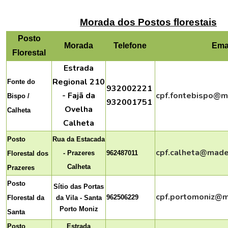
Morada dos Postos florestais
Posto
Morada
Telefone
Ema
Florestal
Estrada
Regional 210
Fonte do
932002221
- Fajã da
cpf.fontebispo@ma
Bispo /
932001751
Ovelha
Calheta
Calheta
Posto
Rua da Estacada
cpf.calheta@madei
- Prazeres
962487011
Florestal dos
Calheta
Prazeres
Posto
Sítio das Portas
cpf.portomoniz@m
962506229
Florestal da
da Vila - Santa
Porto Moniz
Santa
Posto
Estrada