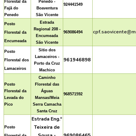
Florestal da
Penedo -
924441549
Fajã do
Boaventura
Penedo
São Vicente
Estrada
Posto
Regional 208 -
cpf.saovicente@ma
969086494
Florestal da
Encumeada
Encumeada
São Vicente
Sitio dos
Posto
Lamaceiros -
961946898
Florestal dos
Porto da Cruz
Lamaceiros
Machico
Caminho
Posto
Florestal das
Florestal da
Águas
968571592
Levada do
Mansas/Meia
Pico
Serra Camacha
Santa Cruz
Estrada Eng.º
Teixeira de
Posto
Sousa -
969086465
Florestal da