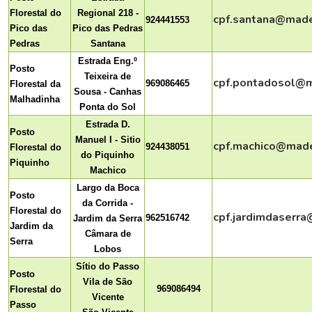
Florestal do
Regional 218 -
cpf.santana@made
924441553
Pico das
Pico das Pedras
Pedras
Santana
Estrada Eng.º
Posto
Teixeira de
cpf.pontadosol@m
969086465
Florestal da
Sousa - Canhas
Malhadinha
Ponta do Sol
Estrada D.
Posto
Manuel I - Sitio
cpf.machico@made
924438051
Florestal do
do Piquinho
Piquinho
Machico
Largo da Boca
Posto
da Corrida -
Florestal do
cpf.jardimdaserra
962516742
Jardim da Serra
Jardim da
Câmara de
Serra
Lobos
Sítio do Passo
Posto
Vila de São
969086494
Florestal do
Vicente
Passo