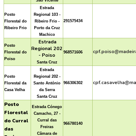
São Vicente
Estrada
Posto
Regional 103 -
291575434
Florestal do
Ribeiro Frio -
Ribeiro Frio
Porto da Cruz
Machico
Estrada
Posto
Regional 202
cpf.poiso@madeira
Florestal do
968571606
- Poiso
Poiso
Santa Cruz
Estrada
Posto
Regional 202 -
cpf.casavelha@ma
966306302
Florestal da
Santo António
Casa Velha
da Serra
Santa Cruz
Posto
Estrada Cónego
Florestal
Camacho, 27 -
do Curral
Curral das
966780140
Freiras
das
Câmara de