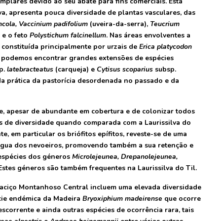
plares devido ao seu abate para fins comerciais. Esta
va, apresenta pouca diversidade de plantas vasculares, das
cola, Vaccinium padifolium
(uveira-da-serra),
Teucrium
 e o feto
Polystichum falcinellum
. Nas áreas envolventes a
 constituída principalmente por urzais de
Erica platycodon
s podemos encontrar grandes extensões de espécies
p.
latebracteatus
(carqueja) e
Cytisus scoparius
subsp.
da prática da pastorícia desordenada no passado e da
ude, apesar de abundante em cobertura e de colonizar todos
os de diversidade quando comparada com a Laurissilva do
te, em particular os briófitos epífitos, reveste-se de uma
 água dos nevoeiros, promovendo também a sua retenção e
 espécies dos géneros
Microlejeunea, Drepanolejeunea,
 Estes géneros são também frequentes na Laurissilva do Til.
Maciço Montanhoso Central incluem uma elevada diversidade
écie endémica da Madeira
Bryoxiphium madeirense
que ocorre
corrente e ainda outras espécies de ocorrência rara, tais