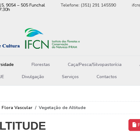
15, 9054 – 505 Funchal
Telefone: (351) 291 145590
ifc
7:30h
rsidade
Florestas
Caça/Pesca/Silvopastorícia
UE
Divulgação
Serviços
Contactos
Flora Vascular
Vegetação de Altitude
LTITUDE
P