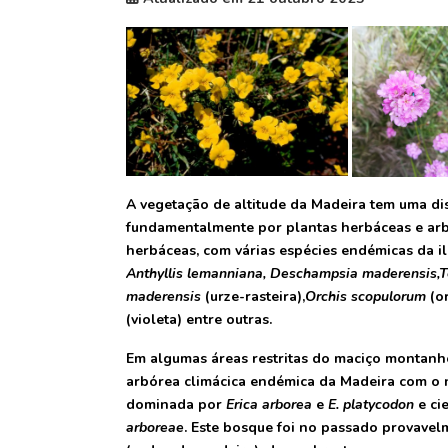
A vegetação de altitude da Madeira tem uma dist
fundamentalmente por plantas herbáceas e arb
herbáceas, com várias espécies endémicas da i
Anthyllis lemanniana, Deschampsia maderensis,T
maderensis
(urze-rasteira),
Orchis scopulorum
(o
(violeta) entre outras.
Em algumas áreas restritas do maciço montanh
arbórea climácica endémica da Madeira com o 
dominada por
Erica arborea
e
E. platycodon
e ci
arboreae
. Este bosque foi no passado provav