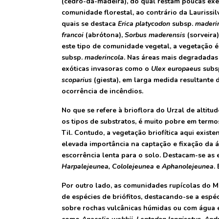
(cedro-da-madeira), do qual restam poucas exem
comunidade florestal, ao contrário da Laurissil
quais se destaca
Erica platycodon
subsp.
maderin
francoi
(abrótona),
Sorbus maderensis
(sorveira)
este tipo de comunidade vegetal, a vegetação é
subsp.
maderincola
. Nas áreas mais degradada
exóticas invasoras como o
Ulex europaeus
subs
scoparius
(giesta), em larga medida resultante 
ocorrência de incêndios.
No que se refere à brioflora do Urzal de altit
os tipos de substratos, é muito pobre em term
Til. Contudo, a vegetação briofítica aqui existen
elevada importância na captação e fixação da
escorrência lenta para o solo. Destacam-se as
Harpalejeunea, Cololejeunea
e
Aphanolejeunea
.
Por outro lado, as comunidades rupícolas do 
de espécies de briófitos, destacando-se a esp
sobre rochas vulcânicas húmidas ou com água es