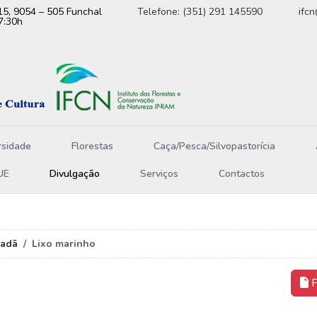
15, 9054 – 505 Funchal
Telefone: (351) 291 145590
ifc
7:30h
rsidade
Florestas
Caça/Pesca/Silvopastorícia
UE
Divulgação
Serviços
Contactos
dadã
Lixo marinho
P