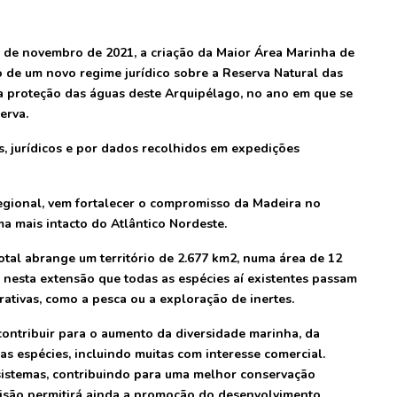
 de novembro de 2021, a criação da Maior Área Marinha de
o de um novo regime jurídico sobre a Reserva Natural das
 a proteção das águas deste Arquipélago, no ano em que se
erva.
os, jurídicos e por dados recolhidos em expedições
gional, vem fortalecer o compromisso da Madeira no
a mais intacto do Atlântico Nordeste.
otal abrange um território de 2.677 km2, numa área de 12
É nesta extensão que todas as espécies aí existentes passam
rativas, como a pesca ou a exploração de inertes.
contribuir para o aumento da diversidade marinha, da
as espécies, incluindo muitas com interesse comercial.
sistemas, contribuindo para uma melhor conservação
cisão permitirá ainda a promoção do desenvolvimento