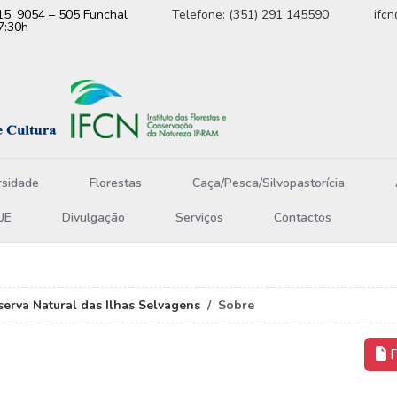
15, 9054 – 505 Funchal
Telefone: (351) 291 145590
ifc
7:30h
rsidade
Florestas
Caça/Pesca/Silvopastorícia
UE
Divulgação
Serviços
Contactos
serva Natural das Ilhas Selvagens
Sobre
P