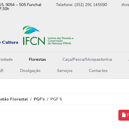
15, 9054 – 505 Funchal
Telefone: (351) 291 145590
ifc
7:30h
rsidade
Florestas
Caça/Pesca/Silvopastorícia
UE
Divulgação
Serviços
Contactos
stão Florestal
PGF's
PGF 5
P