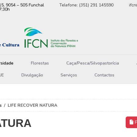
15, 9054 – 505 Funchal
Telefone: (351) 291 145590
ifc
7:30h
rsidade
Florestas
Caça/Pesca/Silvopastorícia
UE
Divulgação
Serviços
Contactos
s
LIFE RECOVER NATURA
ATURA
P