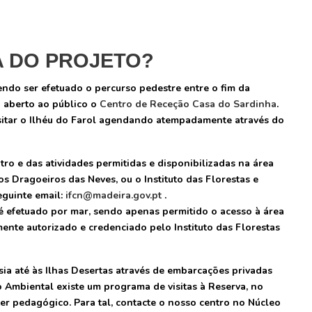
A DO PROJETO?
endo ser efetuado o percurso pedestre entre o fim da
a aberto ao público o
Centro de Receção Casa do Sardinha
.
isitar o Ilhéu do Farol agendando atempadamente através do
ro e das atividades permitidas e disponibilizadas na área
 Dragoeiros das Neves, ou o Instituto das Florestas e
eguinte email:
ifcn@madeira.gov.pt
.
 é efetuado por mar, sendo apenas permitido o acesso à área
ente autorizado e credenciado pelo Instituto das Florestas
essia até às Ilhas Desertas através de embarcações privadas
o Ambiental existe um programa de visitas à Reserva, no
er pedagógico. Para tal, contacte o nosso centro no Núcleo